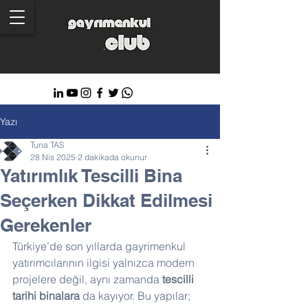
Yazı
Tuna TAS
28 Nis 2025
2 dakikada okunur
Yatırımlık Tescilli Bina
Seçerken Dikkat Edilmesi
Gerekenler
Türkiye’de son yıllarda gayrimenkul 
yatırımcılarının ilgisi yalnızca modern 
projelere değil, aynı zamanda 
tescilli 
tarihi binalara
 da kayıyor. Bu yapılar; 