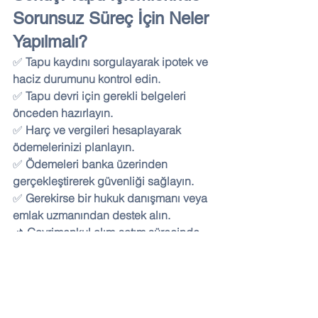
Sorunsuz Süreç İçin Neler 
Yapılmalı?
✅ 
Tapu kaydını sorgulayarak ipotek ve 
haciz durumunu kontrol edin.
✅ 
Tapu devri için gerekli belgeleri 
önceden hazırlayın.
✅ 
Harç ve vergileri hesaplayarak 
ödemelerinizi planlayın.
✅ 
Ödemeleri banka üzerinden 
gerçekleştirerek güvenliği sağlayın.
✅ 
Gerekirse bir hukuk danışmanı veya 
emlak uzmanından destek alın.
📌 
Gayrimenkul alım-satım sürecinde 
en güncel tapu bilgileri için Tuna 
Project Blog’u takip edin!
 🚀