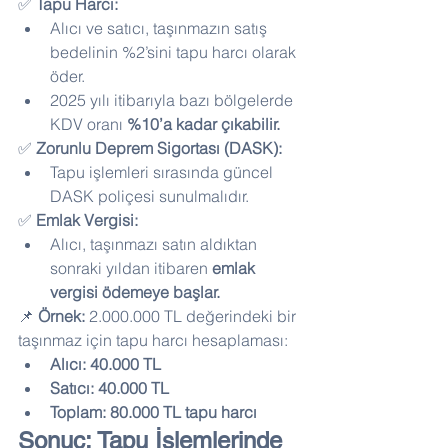
✅ 
Tapu Harcı:
Alıcı ve satıcı, taşınmazın satış 
bedelinin %2’sini tapu harcı olarak 
öder.
2025 yılı itibarıyla bazı bölgelerde 
KDV oranı 
%10’a kadar çıkabilir.
✅ 
Zorunlu Deprem Sigortası (DASK):
Tapu işlemleri sırasında güncel 
DASK poliçesi sunulmalıdır.
✅ 
Emlak Vergisi:
Alıcı, taşınmazı satın aldıktan 
sonraki yıldan itibaren 
emlak 
vergisi ödemeye başlar.
📌 
Örnek:
 2.000.000 TL değerindeki bir 
taşınmaz için tapu harcı hesaplaması:
Alıcı: 40.000 TL
Satıcı: 40.000 TL
Toplam: 80.000 TL tapu harcı
Sonuç: Tapu İşlemlerinde 