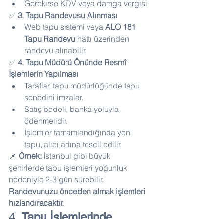
Gerekirse KDV veya damga vergisi
✅ 
3. Tapu Randevusu Alınması
Web tapu sistemi veya 
ALO 181 
Tapu Randevu
 hattı üzerinden 
randevu alınabilir.
✅ 
4. Tapu Müdürü Önünde Resmî 
İşlemlerin Yapılması
Taraflar, tapu müdürlüğünde tapu 
senedini imzalar.
Satış bedeli, banka yoluyla 
ödenmelidir.
İşlemler tamamlandığında yeni 
tapu, alıcı adına tescil edilir.
📌 
Örnek:
 İstanbul gibi büyük 
şehirlerde tapu işlemleri yoğunluk 
nedeniyle 2-3 gün sürebilir. 
Randevunuzu önceden almak işlemleri 
hızlandıracaktır.
4. 
Tapu İşlemlerinde 