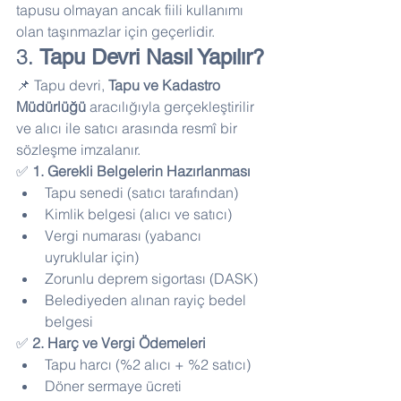
tapusu olmayan ancak fiili kullanımı 
olan taşınmazlar için geçerlidir.
3. 
Tapu Devri Nasıl Yapılır?
📌 Tapu devri, 
Tapu ve Kadastro 
Müdürlüğü
 aracılığıyla gerçekleştirilir 
ve alıcı ile satıcı arasında resmî bir 
sözleşme imzalanır.
✅ 
1. Gerekli Belgelerin Hazırlanması
Tapu senedi (satıcı tarafından)
Kimlik belgesi (alıcı ve satıcı)
Vergi numarası (yabancı 
uyruklular için)
Zorunlu deprem sigortası (DASK)
Belediyeden alınan rayiç bedel 
belgesi
✅ 
2. Harç ve Vergi Ödemeleri
Tapu harcı (%2 alıcı + %2 satıcı)
Döner sermaye ücreti