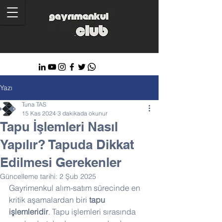
Yazı
Tuna TAS
15 Kas 2024
3 dakikada okunur
Tapu İşlemleri Nasıl
Yapılır? Tapuda Dikkat
Edilmesi Gerekenler
Güncelleme tarihi:
2 Şub 2025
Gayrimenkul alım-satım sürecinde en 
kritik aşamalardan biri 
tapu 
işlemleridir
. Tapu işlemleri sırasında 