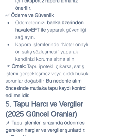
için 
ekspertiz raporu almanız 
önerilir
.
✅ 
Ödeme ve Güvenlik
Ödemelerinizi 
banka üzerinden 
havale/EFT ile
 yaparak güvenliği 
sağlayın.
Kapora işlemlerinde “Noter onaylı 
ön satış sözleşmesi” yaparak 
kendinizi koruma altına alın.
📌 
Örnek:
 Tapu ipotekli çıkarsa, satış 
işlemi gerçekleşmez veya ciddi hukuki 
sorunlar doğabilir. 
Bu nedenle alım 
öncesinde mutlaka tapu kaydı kontrol 
edilmelidir.
5. 
Tapu Harcı ve Vergiler 
(2025 Güncel Oranlar)
📌 
Tapu işlemleri sırasında ödenmesi 
gereken harçlar ve vergiler şunlardır: