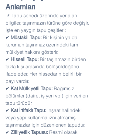
Anlamları
📌 Tapu senedi üzerinde yer alan 
bilgiler, taşınmazın türüne göre değişir. 
İşte en yaygın tapu çeşitleri:
✔ 
Müstakil Tapu:
 Bir kişinin ya da 
kurumun taşınmaz üzerindeki tam 
mülkiyet hakkını gösterir.
✔ 
Hisseli Tapu:
 Bir taşınmazın birden 
fazla kişi arasında bölüşüldüğünü 
ifade eder. Her hissedarın belirli bir 
payı vardır.
✔ 
Kat Mülkiyetli Tapu:
 Bağımsız 
bölümler (daire, iş yeri vb.) için verilen 
tapu türüdür.
✔ 
Kat İrtifaklı Tapu:
 İnşaat halindeki 
veya yapı kullanma izni almamış 
taşınmazlar için düzenlenen tapudur.
✔ 
Zilliyetlik Tapusu:
 Resmî olarak 